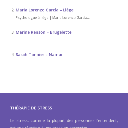
Maria Lorenzo García – Liège
Psychologue à liège | Maria Lorenzo García...
Marine Renson – Brugelette
...
Sarah Tannier – Namur
...
THÉRAPIE DE STRESS
Le stress, comme la plupart des personnes l’entendent,
est une réaction à une pression excessive.