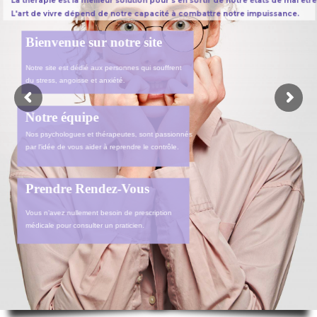
La thérapie est la meilleur solution pour s'en sortir de notre états de mal être
L'art de vivre dépend de notre capacité à combattre notre impuissance.
Bienvenue sur notre site
Notre site est dédié aux personnes qui souffrent
du stress, angoisse et anxiété.
Notre équipe
Nos psychologues et thérapeutes, sont passionnés
par l'idée de vous aider à reprendre le contrôle.
Prendre Rendez-Vous
Vous n’avez nullement besoin de prescription
médicale pour consulter un praticien.