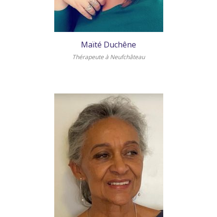
Maïté Duchêne
Thérapeute à Neufchâteau