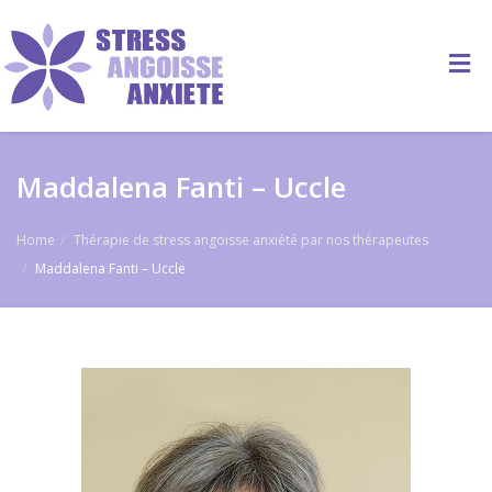
Maddalena Fanti – Uccle
Home
Thérapie de stress angoisse anxiété par nos thérapeutes
Maddalena Fanti – Uccle