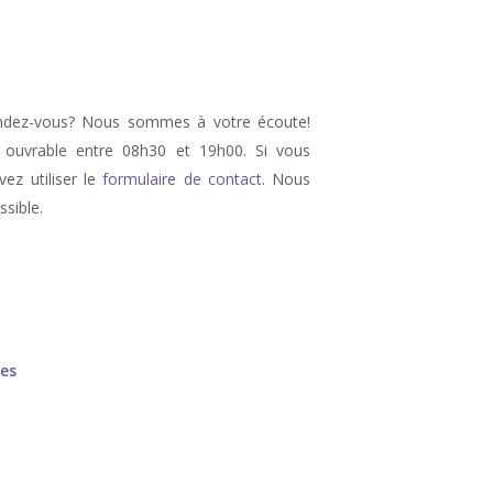
…
endez-vous? Nous sommes à votre écoute!
ouvrable entre 08h30 et 19h00. Si vous
ez utiliser le
formulaire de contact
. Nous
sible.
e, therapie d’angoisse
les