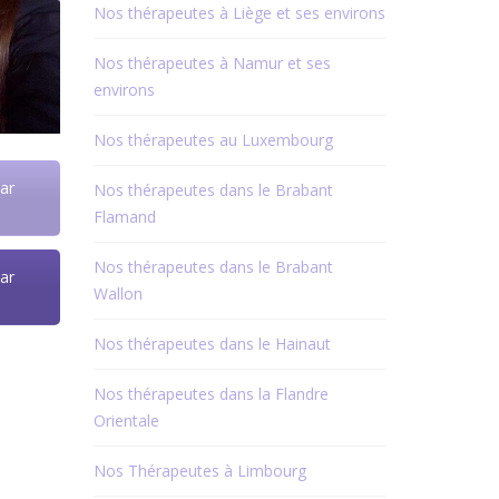
Nos thérapeutes à Liège et ses environs
Nos thérapeutes à Namur et ses
environs
Nos thérapeutes au Luxembourg
ar
Nos thérapeutes dans le Brabant
Flamand
Nos thérapeutes dans le Brabant
ar
Wallon
Nos thérapeutes dans le Hainaut
Nos thérapeutes dans la Flandre
Orientale
Nos Thérapeutes à Limbourg