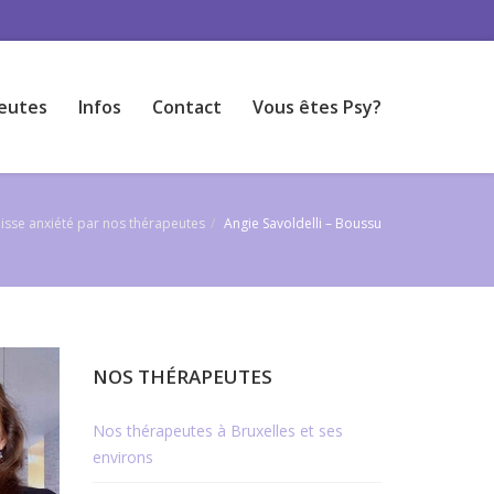
eutes
Infos
Contact
Vous êtes Psy?
isse anxiété par nos thérapeutes
Angie Savoldelli – Boussu
NOS THÉRAPEUTES
Nos thérapeutes à Bruxelles et ses
environs