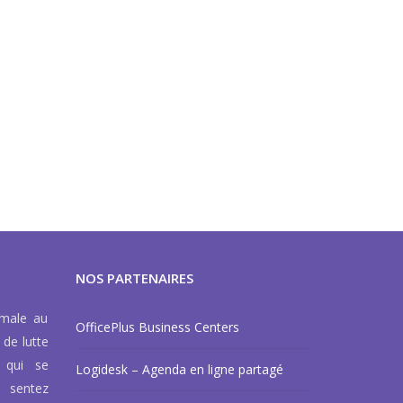
NOS PARTENAIRES
rmale au
OfficePlus Business Centers
 de lutte
 qui se
Logidesk – Agenda en ligne partagé
 sentez