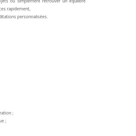
ets ou simplement retrouver un équilibre
ces rapidement,
ditations personnalisées.
ation ;
ue ;