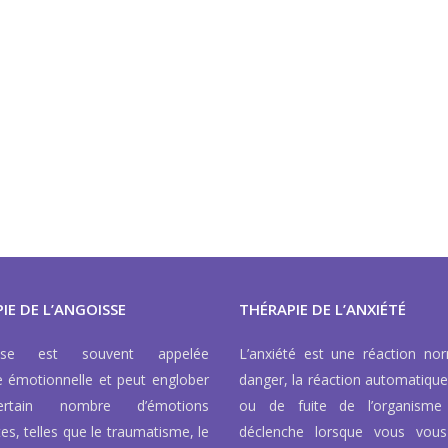
IE DE L’ANGOISSE
THÉRAPIE DE L’ANXIÉTÉ
isse est souvent appelée
L’anxiété est une réaction no
e émotionnelle et peut englober
danger, la réaction automatique
rtain nombre d’émotions
ou de fuite de l’organisme
tes, telles que le traumatisme, le
déclenche lorsque vous vous