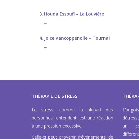
Houda Essoufi – La Louvière
...
Joice Vancoppenolle – Tournai
...
THÉRAPIE DE STRESS
THÉRAP
Le stress, comme la plupart des
L’ango
personnes l’entendent, est une réaction
détress
à une pression excessive.
un ce
différen
Celle-ci peut provenir d’événements de