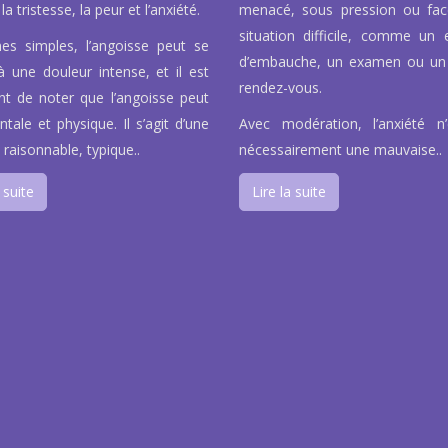
la tristesse, la peur et l’anxiété.
menacé, sous pression ou fa
situation difficile, comme un e
es simples, l’angoisse peut se
d’embauche, un examen ou un
à une douleur intense, et il est
rendez-vous.
nt de noter que l’angoisse peut
tale et physique. Il s’agit d’une
Avec modération, l’anxiété n
 raisonnable, typique..
nécessairement une mauvaise..
 suite
Lire la suite