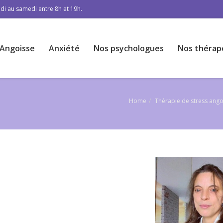
di au samedi entre 8h et 19h.
Angoisse
Anxiété
Nos psychologues
Nos thérap
Home
Thérapie de stress ango