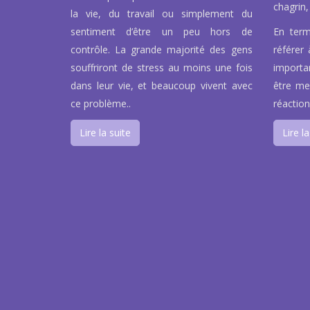
chagrin, 
la vie, du travail ou simplement du
sentiment d’être un peu hors de
En term
contrôle. La grande majorité des gens
référer 
souffriront de stress au moins une fois
importa
dans leur vie, et beaucoup vivent avec
être men
ce problème..
réaction
Lire la suite
Lire la