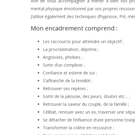
Afin de vous accompagner à mener à bien vos proj
mental physique émotionnel par vos propres ressour
J’utilise également des techniques d’hypnose, Pnl, mé
Mon encadrement comprend :
Les raccourcis pour atteindre un objectif ;
La procrastination, déprime ;
Angoisses, phobies ;
Sortir d’un complexe ;
Confiance et estime de soi ;
S’affranchir de la timidité ;
Retrouver ses repères ;
Sortir de la jalousie, des peurs, doutes etc… ;
Retrouver la saveur du couple, de la famille ;
Célibat, renouer avec un ex, traverser une sépar
Se détacher de l’influence d’une personne toxiq
Transformer la colère en ressource ;