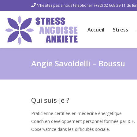
N’hésitez pas à nous téléphoner: (+32) 02 669 39 11 du lun
Accueil
Stress
Angie Savoldelli – Boussu
Qui suis-je ?
Praticienne certifiée en médecine énergétique.
Coach en développement personnel formée par ICF.
Observatrice dans les difficultés sociale.