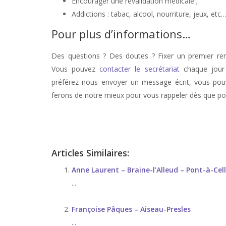
Encourager une revalidation médicale ;
Addictions : tabac, alcool, nourriture, jeux, etc
Pour plus d’informations…
Des questions ? Des doutes ? Fixer un premier r
Vous pouvez
contacter le secrétariat
chaque jour 
préférez nous envoyer un message écrit, vous pouv
ferons de notre mieux pour vous rappeler dès que pos
stress, therapie de stress, anxiété, therapie anxiété, angoiss
Articles Similaires:
Anne Laurent – Braine-l’Alleud – Pont-à-Cel
...
Françoise Pâques – Aiseau-Presles
...