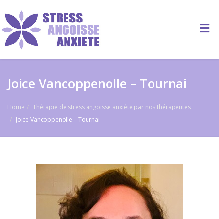
Joice Vancoppenolle – Tournai
Home
Thérapie de stress angoisse anxiété par nos thérapeutes
Joice Vancoppenolle – Tournai