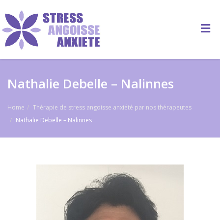
Nathalie Debelle – Nalinnes
Home
Thérapie de stress angoisse anxiété par nos thérapeutes
Nathalie Debelle – Nalinnes