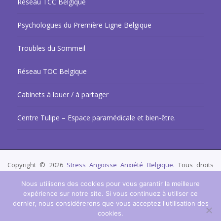
Réseau TCC Belgique
Psychologues du Première Ligne Belgique
Troubles du Sommeil
Réseau TOC Belgique
Cabinets à louer / à partager
Centre Tulipe – Espace paramédicale et bien-être.
Copyright © 2026
Stress Angoisse Anxiété Belgique.
Tous droits
réservés.
Privium – Des services qui soutiennent vos soins. Pour
Nous utilisons des cookies pour vous garantir la meilleure
psychologues, psychotherapeutes et hypnotherapeutes.
expérience sur notre site. Si vous continuez à utiliser ce
dernier, nous considérerons que vous acceptez l'utilisation des
RGPD - Politique de Protection de la Vie Privée
cookies.