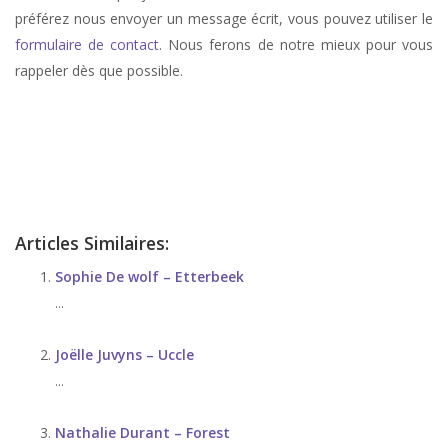
préférez nous envoyer un message écrit, vous pouvez utiliser le
formulaire de contact
. Nous ferons de notre mieux pour vous
rappeler dès que possible.
stress, therapie de stress, anxiété, therapie anxiété, angoisse, therapie
d’angoisse
| Alix Poncelet
Articles Similaires:
Sophie De wolf – Etterbeek
...
Joëlle Juvyns – Uccle
...
Nathalie Durant – Forest