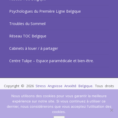
Psychologues du Première Ligne Belgique
Troubles du Sommeil
Réseau TOC Belgique
Cabinets à louer / à partager
Centre Tulipe – Espace paramédicale et bien-être.
Copyright © 2026
Stress Angoisse Anxiété Belgique.
Tous droits
réservés.
Privium – Des services qui soutiennent vos soins. Pour
Nous utilisons des cookies pour vous garantir la meilleure
psychologues, psychotherapeutes et hypnotherapeutes.
expérience sur notre site. Si vous continuez à utiliser ce
dernier, nous considérerons que vous acceptez l'utilisation des
RGPD - Politique de Protection de la Vie Privée
cookies.
Accueil
Stress
Angoisse
Anxiété
Nos Psychologues