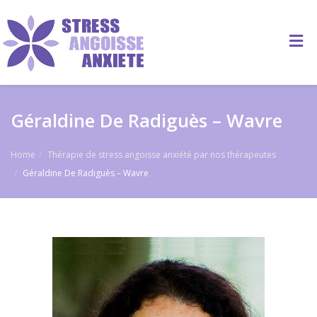
Géraldine De Radiguès – Wavre
Home
Thérapie de stress angoisse anxiété par nos thérapeutes
Géraldine De Radiguès – Wavre