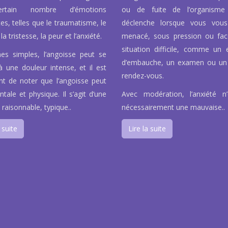
rtain nombre d’émotions
ou de fuite de l’organisme
tes, telles que le traumatisme, le
déclenche lorsque vous vous
la tristesse, la peur et l’anxiété.
menacé, sous pression ou fa
situation difficile, comme un e
es simples, l’angoisse peut se
d’embauche, un examen ou un
à une douleur intense, et il est
rendez-vous.
nt de noter que l’angoisse peut
tale et physique. Il s’agit d’une
Avec modération, l’anxiété n
 raisonnable, typique..
nécessairement une mauvaise..
 suite
Lire la suite