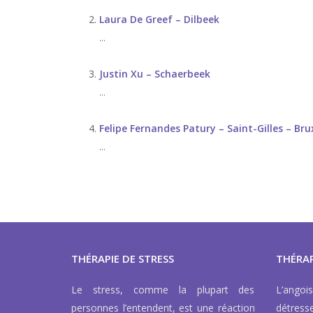
Laura De Greef – Dilbeek
...
Justin Xu – Schaerbeek
...
Felipe Fernandes Patury – Saint-Gilles – Bru
...
THÉRAPIE DE STRESS
THÉRAP
Le stress, comme la plupart des
L’ango
personnes l’entendent, est une réaction
détress