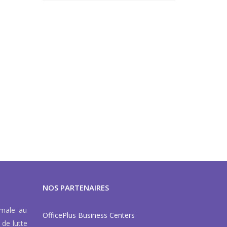
NOS PARTENAIRES
rmale au
OfficePlus Business Centers
 de lutte