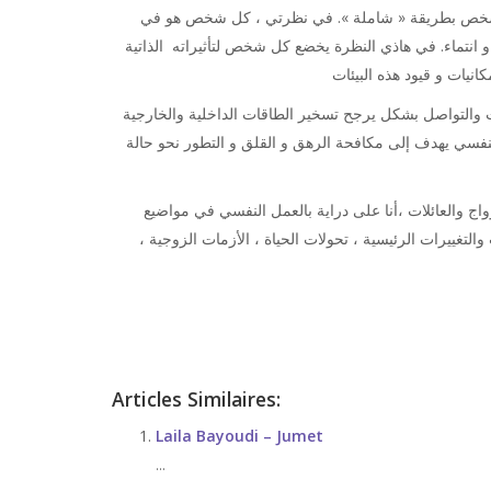
 شخص بطريقة « شاملة ». في نظرتي ، كل شخص هو في
 انتماء. في هاذي النظرة يخضع كل شخص لتأثيراته الذاتية
انيات و قيود هذه البيئات
 والتواصل بشكل يرجح تسخير الطاقات الداخلية والخارجية
لنفسي يهدف إلى مكافحة الرهق و القلق و التطور نحو حالة
ج والعائلات ،أنا على دراية بالعمل النفسي في مواضيع
 والتغييرات الرئيسية ، تحولات الحياة ، الأزمات الزوجية
Coach
Articles Similaires:
Laila Bayoudi – Jumet
...