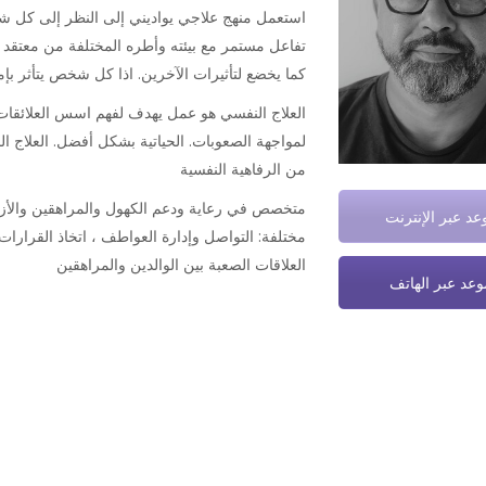
استعمل منهج علاجي يواديني إلى النظر إلى كل
تفاعل مستمر مع بيئته وأطره المختلفة من معتقد و
كما يخضع لتأثيرات الآخرين. اذا كل شخص يتأثر بإمك
العلاج النفسي هو عمل يهدف لفهم اسس العلائقات
لمواجهة الصعوبات. الحياتية بشكل أفضل. العلاج ا
من الرفاهية النفسية
متخصص في رعاية ودعم الكهول والمراهقين والأزوا
عد عبر الإنترنت
مختلفة: التواصل وإدارة العواطف ، اتخاذ القرارات ،
العلاقات الصعبة بين الوالدين والمراهقين
وعد عبر الهاتف