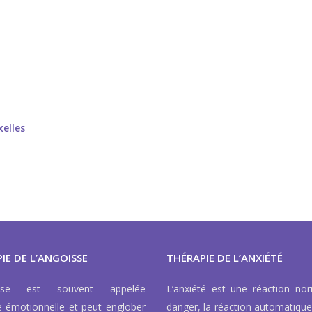
xelles
IE DE L’ANGOISSE
THÉRAPIE DE L’ANXIÉTÉ
isse est souvent appelée
L’anxiété est une réaction no
e émotionnelle et peut englober
danger, la réaction automatique