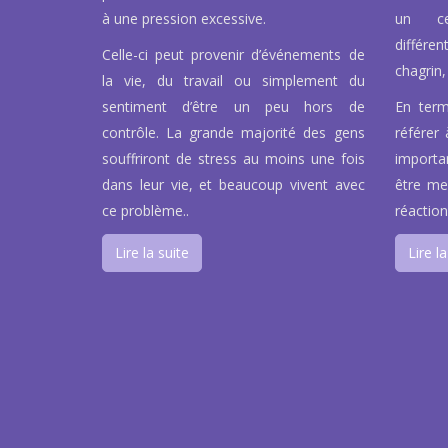
à une pression excessive.
un ce
différen
Celle-ci peut provenir d’événements de
chagrin, 
la vie, du travail ou simplement du
sentiment d’être un peu hors de
En term
contrôle. La grande majorité des gens
référer 
souffriront de stress au moins une fois
importa
dans leur vie, et beaucoup vivent avec
être men
ce problème..
réaction
Lire la suite
Lire la