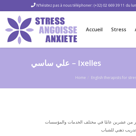
N’hésitez pas à nous téléphoner: (+32) 02 669 39 11 du lun
Accueil
Stress
علي ساسي – Ixelles
Home
English therapists for st
ثر من عشرين عامًا في مختلف الخدمات والمؤسسات
تدريب ذهني للشباب