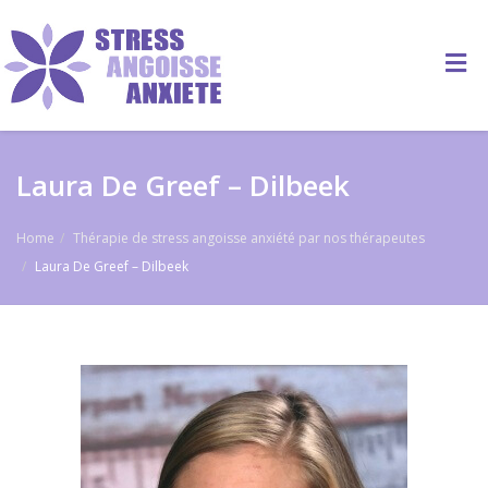
Laura De Greef – Dilbeek
Home
Thérapie de stress angoisse anxiété par nos thérapeutes
Laura De Greef – Dilbeek