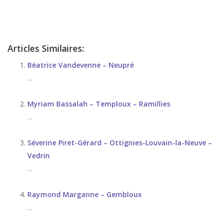
d’angoisse
Articles Similaires:
Béatrice Vandevenne – Neupré
...
Myriam Bassalah – Temploux – Ramillies
...
Séverine Piret-Gérard – Ottignies-Louvain-la-Neuve –
Vedrin
...
Raymond Marganne – Gembloux
...