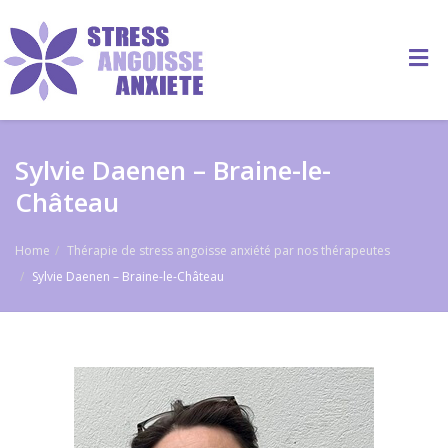
Sylvie Daenen – Braine-le-
Château
Home
Thérapie de stress angoisse anxiété par nos thérapeutes
Sylvie Daenen – Braine-le-Château