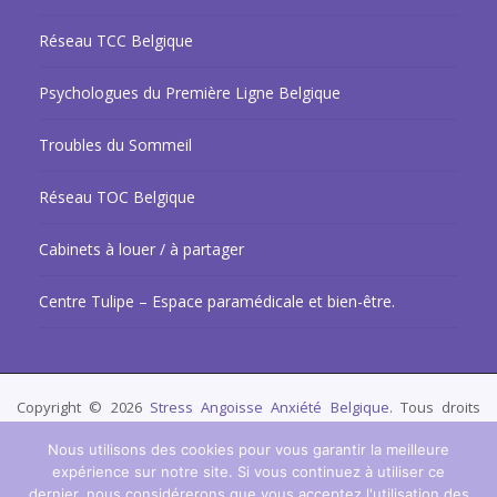
Réseau TCC Belgique
Psychologues du Première Ligne Belgique
Troubles du Sommeil
Réseau TOC Belgique
Cabinets à louer / à partager
Centre Tulipe – Espace paramédicale et bien-être.
Copyright © 2026
Stress Angoisse Anxiété Belgique.
Tous droits
réservés.
Privium – Des services qui soutiennent vos soins. Pour
Nous utilisons des cookies pour vous garantir la meilleure
psychologues, psychotherapeutes et hypnotherapeutes.
expérience sur notre site. Si vous continuez à utiliser ce
dernier, nous considérerons que vous acceptez l'utilisation des