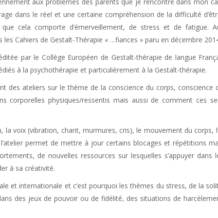
idiennement aux problèmes des parents que je rencontre dans mon ca
age dans le réel et une certaine compréhension de la difficulté d’êt
e que cela comporte d’émerveillement, de stress et de fatigue. A
ns les Cahiers de Gestalt-Thérapie « …fiances » paru en décembre 201
ditée par le Collège Européen de Gestalt-thérapie de langue França
dédiés à la psychothérapie et particulièrement à la Gestalt-thérapie.
t des ateliers sur le thème de la conscience du corps, conscience 
ns corporelles physiques/ressentis mais aussi de comment ces se
n, la voix (vibration, chant, murmures, cris), le mouvement du corps, l’
 l’atelier permet de mettre à jour certains blocages et répétitions ma
tements, de nouvelles ressources sur lesquelles s’appuyer dans l
r à sa créativité.
le et internationale et c’est pourquoi les thèmes du stress, de la sol
dans des jeux de pouvoir ou de fidélité, des situations de harcèlem