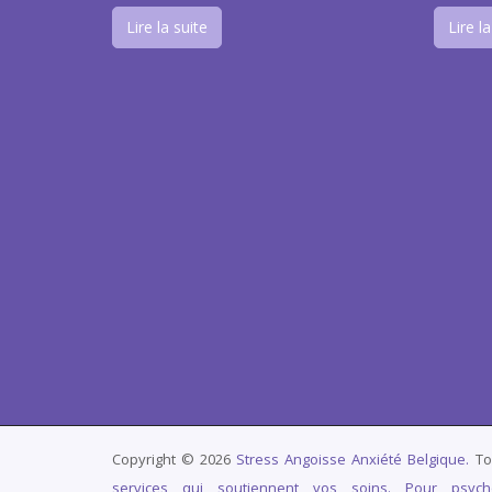
Lire la suite
Lire la
Copyright © 2026
Stress Angoisse Anxiété Belgique.
To
services qui soutiennent vos soins. Pour psych