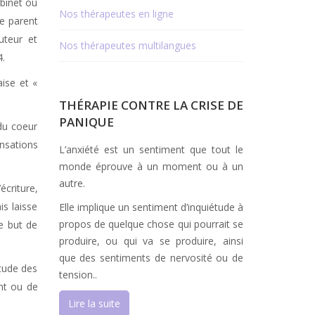
binet ou
Nos thérapeutes en ligne
re parent
uteur et
Nos thérapeutes multilangues
4.
ise et «
THÉRAPIE CONTRE LA CRISE DE
PANIQUE
du coeur
nsations
L’anxiété est un sentiment que tout le
monde éprouve à un moment ou à un
autre.
écriture,
is laisse
Elle implique un sentiment d’inquiétude à
propos de quelque chose qui pourrait se
e but de
produire, ou qui va se produire, ainsi
que des sentiments de nervosité ou de
itude des
tension..
ent ou de
Lire la suite