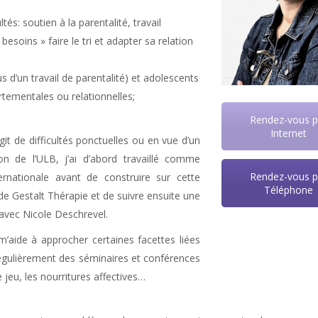
és: soutien à la parentalité, travail
soins » faire le tri et adapter sa relation
us d’un travail de parentalité) et adolescents
tementales ou relationnelles;
Rendez-vous p
Internet
git de difficultés ponctuelles ou en vue d’un
on de l’ULB, j’ai d’abord travaillé comme
Rendez-vous p
rnationale avant de construire sur cette
Téléphone
 de Gestalt Thérapie et de suivre ensuite une
 avec Nicole Deschrevel.
’aide à approcher certaines facettes liées
 régulièrement des séminaires et conférences
le jeu, les nourritures affectives…