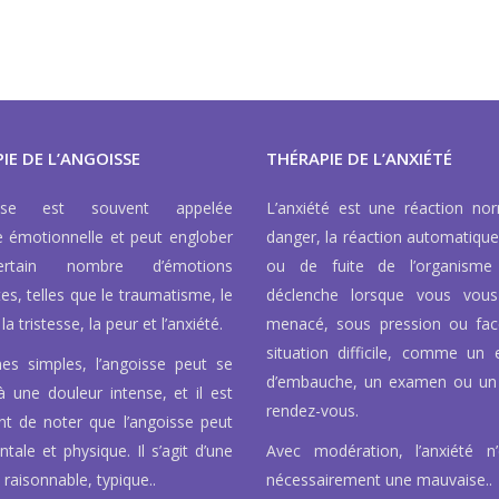
IE DE L’ANGOISSE
THÉRAPIE DE L’ANXIÉTÉ
isse est souvent appelée
L’anxiété est une réaction no
e émotionnelle et peut englober
danger, la réaction automatique
rtain nombre d’émotions
ou de fuite de l’organisme
tes, telles que le traumatisme, le
déclenche lorsque vous vous
la tristesse, la peur et l’anxiété.
menacé, sous pression ou fa
situation difficile, comme un e
es simples, l’angoisse peut se
d’embauche, un examen ou un
à une douleur intense, et il est
rendez-vous.
nt de noter que l’angoisse peut
tale et physique. Il s’agit d’une
Avec modération, l’anxiété n
 raisonnable, typique..
nécessairement une mauvaise..