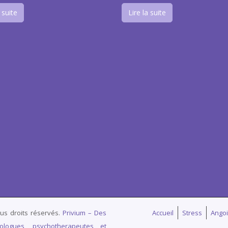
 suite
Lire la suite
us droits réservés.
Privium – Des
Accueil
Stress
Ango
ologues, psychotherapeutes et