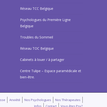
Réseau TCC Belgique
Psychologues du Première Ligne
Belgique
Troubles du Sommeil
Réseau TOC Belgique
Cabinets à louer / à partager
Centre Tulipe – Espace paramédicale et
bien-être.
isse
Anxiété
Nos Psychologues
Nos Thérapeutes
Infos
Contact
Vous êtes Psy?