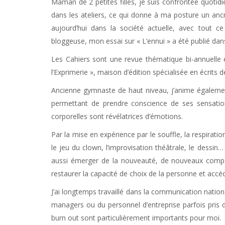
Maman de 2 petites filles, je suis confrontée quot
dans les ateliers, ce qui donne à ma posture un ancr
aujourd’hui dans la société actuelle, avec tout c
bloggeuse, mon essai sur « L’ennui » a été publié da
Les Cahiers sont une revue thématique bi-annuelle é
l’Exprimerie », maison d’édition spécialisée en écrits 
Ancienne gymnaste de haut niveau, j’anime égalemen
permettant de prendre conscience de ses sensatio
corporelles sont révélatrices d’émotions.
Par la mise en expérience par le souffle, la respiratio
le jeu du clown, l’improvisation théâtrale, le dessin…
aussi émerger de la nouveauté, de nouveaux compor
restaurer la capacité de choix de la personne et accéde
J’ai longtemps travaillé dans la communication nationa
managers ou du personnel d’entreprise parfois pris 
burn out sont particulièrement importants pour moi.