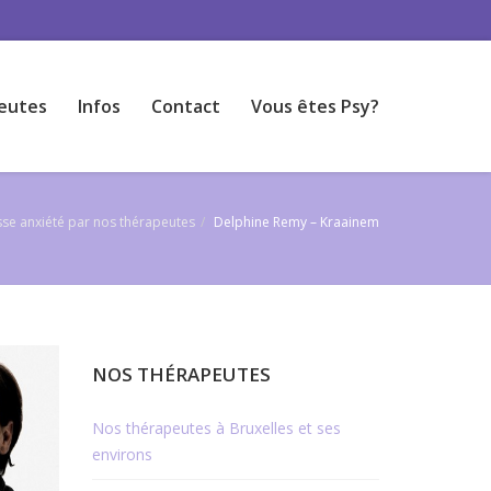
eutes
Infos
Contact
Vous êtes Psy?
sse anxiété par nos thérapeutes
Delphine Remy – Kraainem
NOS THÉRAPEUTES
Nos thérapeutes à Bruxelles et ses
environs