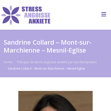
Sandrine Collard – Mont-sur-
Marchienne – Mesnil-Eglise
Home
Thérapie de stress angoisse anxiété par nos thérapeutes
Sandrine Collard – Mont-sur-Marchienne – Mesnil-Eglise