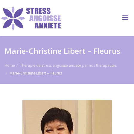
Marie-Christine Libert – Fleurus
Home
Thérapie de stress angoisse anxiété par nos thérapeutes
Marie-Christine Libert – Fleurus