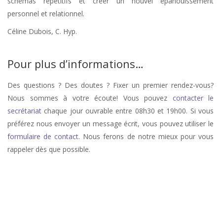
schémas répétitifs et créer un nouvel épanouissement
personnel et relationnel.
Céline Dubois, C. Hyp.
Hypnothérapeute à Binche – Mons | Céline Dubois
Pour plus d’informations…
Des questions ? Des doutes ? Fixer un premier rendez-vous?
Nous sommes à votre écoute! Vous pouvez
contacter le
secrétariat
chaque jour ouvrable entre 08h30 et 19h00. Si vous
préférez nous envoyer un message écrit, vous pouvez utiliser le
formulaire de contact
. Nous ferons de notre mieux pour vous
rappeler dès que possible.
stress, therapie de stress, anxiété, therapie anxiété, angoisse, therapie
d’angoisse
Hypnologue Tournai