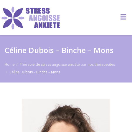
Céline Dubois – Binche – Mons
Home
Thérapie de stress angoisse anxiété par nos thérapeutes
Céline Dubois – Binche – Mons