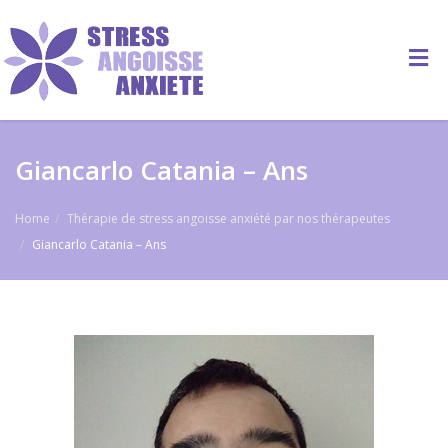
Giancarlo Catania – Ans
Home
Thérapie de stress angoisse anxiété par nos thérapeutes
Giancarlo Catania – Ans