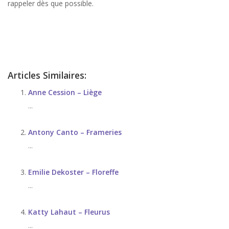
rappeler dès que possible.
stress, therapie de stress, anxiété, therapie anxiété, angoisse, therapie
d’angoisse
Articles Similaires:
Anne Cession – Liège
...
Antony Canto – Frameries
...
Emilie Dekoster – Floreffe
...
Katty Lahaut – Fleurus
...