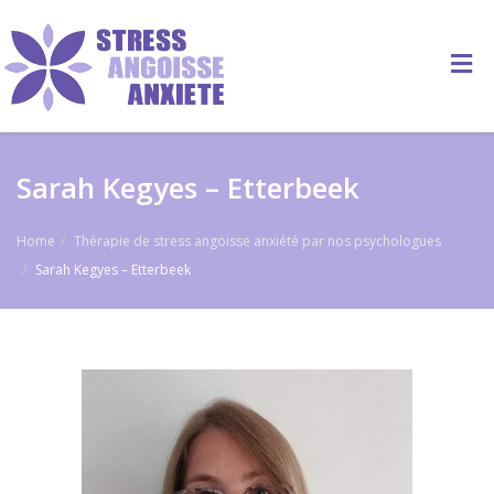
Sarah Kegyes – Etterbeek
Home
Thérapie de stress angoisse anxiété par nos psychologues
Sarah Kegyes – Etterbeek