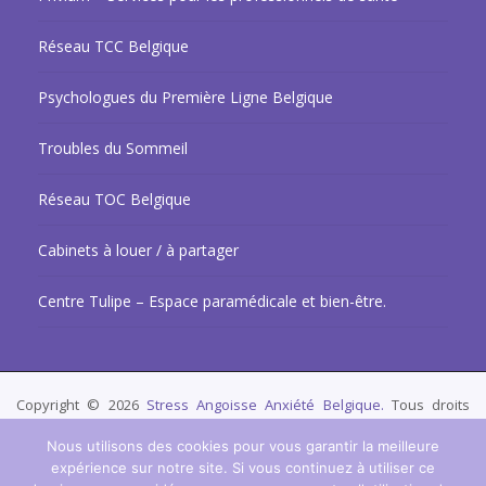
Réseau TCC Belgique
Psychologues du Première Ligne Belgique
Troubles du Sommeil
Réseau TOC Belgique
Cabinets à louer / à partager
Centre Tulipe – Espace paramédicale et bien-être.
Copyright © 2026
Stress Angoisse Anxiété Belgique.
Tous droits
réservés.
Privium – Des services qui soutiennent vos soins. Pour
Nous utilisons des cookies pour vous garantir la meilleure
psychologues, psychotherapeutes et hypnotherapeutes.
expérience sur notre site. Si vous continuez à utiliser ce