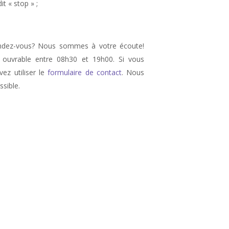
t « stop » ;
endez-vous? Nous sommes à votre écoute!
ouvrable entre 08h30 et 19h00. Si vous
ez utiliser le
formulaire de contact
. Nous
sible.
e, therapie d’angoisse