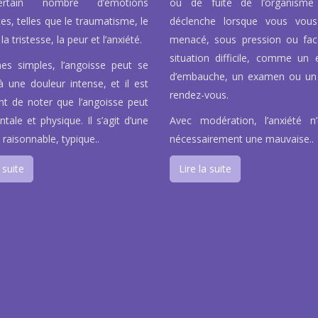
rtain nombre d’émotions
ou de fuite de l’organisme
tes, telles que le traumatisme, le
déclenche lorsque vous vous
la tristesse, la peur et l’anxiété.
menacé, sous pression ou fa
situation difficile, comme un e
es simples, l’angoisse peut se
d’embauche, un examen ou un
à une douleur intense, et il est
rendez-vous.
nt de noter que l’angoisse peut
tale et physique. Il s’agit d’une
Avec modération, l’anxiété n
 raisonnable, typique..
nécessairement une mauvaise..
 suite
Lire la suite