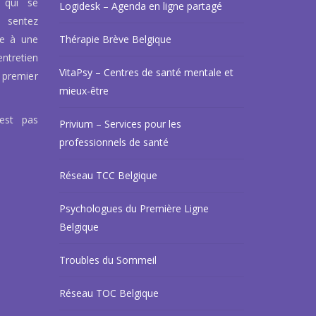
 qui se
Logidesk – Agenda en ligne partagé
 sentez
ce à une
Thérapie Brève Belgique
ntretien
VitaPsy – Centres de santé mentale et
 premier
mieux-être
’est pas
Privium – Services pour les
professionnels de santé
Réseau TCC Belgique
Psychologues du Première Ligne
Belgique
Troubles du Sommeil
Réseau TOC Belgique