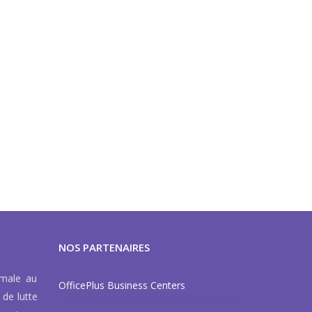
NOS PARTENAIRES
rmale au
OfficePlus Business Centers
 de lutte