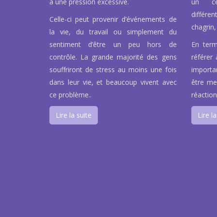
à une pression excessive.
un ce
différen
Celle-ci peut provenir d’événements de
chagrin, 
la vie, du travail ou simplement du
sentiment d’être un peu hors de
En term
contrôle. La grande majorité des gens
référer 
souffriront de stress au moins une fois
importa
dans leur vie, et beaucoup vivent avec
être men
ce problème..
réaction
Lire la suite
Lire la