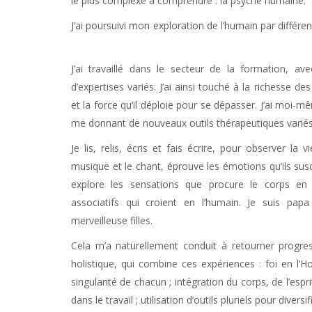
le plus complexe à comprendre : la psyché humaine.
J’ai poursuivi mon exploration de l’humain par différe
Forest
J’ai travaillé dans le secteur de la formation, a
d’expertises variés. J’ai ainsi touché à la richesse
et la force qu’il déploie pour se dépasser. J’ai moi-
me donnant de nouveaux outils thérapeutiques variés
Je lis, relis, écris et fais écrire, pour observer la 
musique et le chant, éprouve les émotions qu’ils sus
explore les sensations que procure le corps en
associatifs qui croient en l’humain. Je suis pa
merveilleuse filles.
Psychologue Forest
Cela m’a naturellement conduit à retourner progre
holistique, qui combine ces expériences : foi en l’H
singularité de chacun ; intégration du corps, de l’espri
dans le travail ; utilisation d’outils pluriels pour diversif