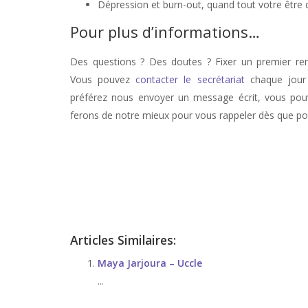
Dépression et burn-out, quand tout votre être di
Pour plus d’informations…
Des questions ? Des doutes ? Fixer un premier r
Vous pouvez
contacter le secrétariat
chaque jour 
préférez nous envoyer un message écrit, vous pouv
ferons de notre mieux pour vous rappeler dès que pos
stress, therapie de stress, anxiété, therapie anxiété, angoiss
Psychologue Forest
Articles Similaires:
Maya Jarjoura – Uccle
...