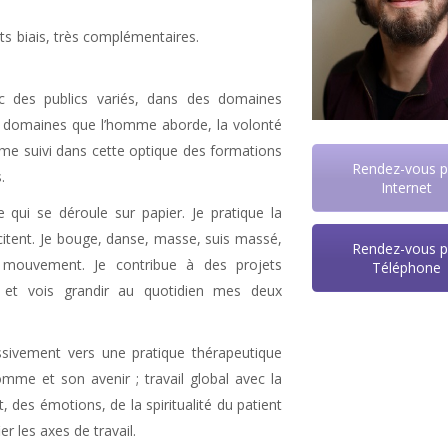
nts biais, très complémentaires.
Psychologue
vec des publics variés, dans des domaines
 des domaines que l’homme aborde, la volonté
même suivi dans cette optique des formations
Rendez-vous p
.
Internet
vie qui se déroule sur papier. Je pratique la
citent. Je bouge, danse, masse, suis massé,
Rendez-vous p
 mouvement. Je contribue à des projets
Téléphone
pa et vois grandir au quotidien mes deux
ssivement vers une pratique thérapeutique
omme et son avenir ; travail global avec la
t, des émotions, de la spiritualité du patient
ier les axes de travail.