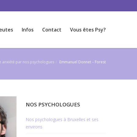
eutes
Infos
Contact
Vous êtes Psy?
e anxiété par nos psychologues
Emmanuel Donnet – Forest
NOS PSYCHOLOGUES
Nos psychologues à Bruxelles et ses
environs