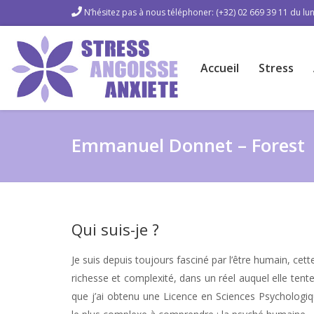
N’hésitez pas à nous téléphoner: (+32) 02 669 39 11 du lun
Accueil
Stress
Emmanuel Donnet – Forest
Qui suis-je ?
Je suis depuis toujours fasciné par l’être humain, cett
richesse et complexité, dans un réel auquel elle ten
que j’ai obtenu une Licence en Sciences Psychologi