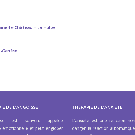
ine-le-Château – La Hulpe
t-Genèse
IE DE L’ANGOISSE
THÉRAPIE DE L’ANXIÉTÉ
isse est souvent appelée
L’anxiété est une réaction no
e émotionnelle et peut englober
danger, la réaction automatique