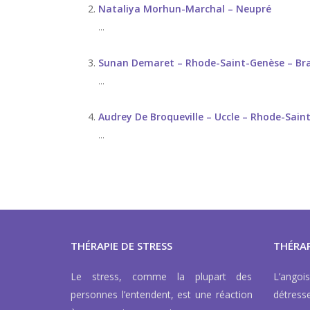
Nataliya Morhun-Marchal – Neupré
...
Sunan Demaret – Rhode-Saint-Genèse – Bra
...
Audrey De Broqueville – Uccle – Rhode-Sain
...
THÉRAPIE DE STRESS
THÉRAP
Le stress, comme la plupart des
L’ango
personnes l’entendent, est une réaction
détress