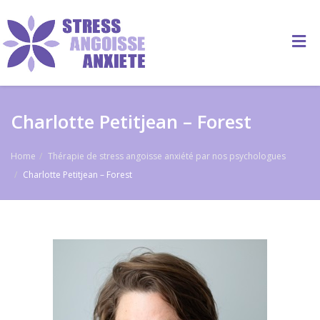
Charlotte Petitjean – Forest
Home
Thérapie de stress angoisse anxiété par nos psychologues
Charlotte Petitjean – Forest