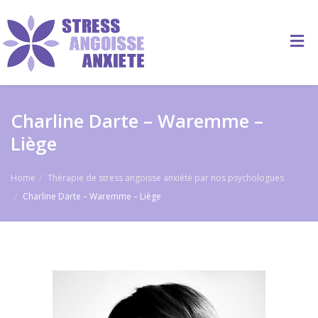
Charline Darte – Waremme –
Liège
Home
Thérapie de stress angoisse anxiété par nos psychologues
Charline Darte – Waremme – Liège