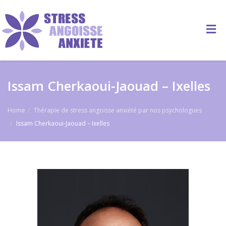
Issam Cherkaoui-Jaouad – Ixelles
Home
Thérapie de stress angoisse anxiété par nos psychologues
Issam Cherkaoui-Jaouad – Ixelles