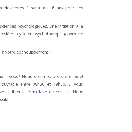
 adolescentes à partir de 16 ans pour des
sciences psychologiques, une initiation à la
troisième cycle en psychothérapie (approche
le à votre épanouissement !
endez-vous? Nous sommes à votre écoute!
ouvrable entre 08h30 et 19h00. Si vous
ez utiliser le
formulaire de contact
. Nous
sible.
e, therapie d’angoisse