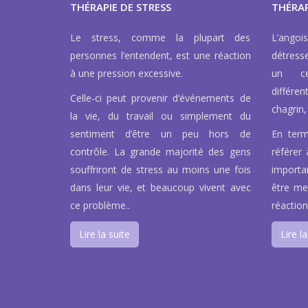
THÉRAPIE DE STRESS
THÉRAP
Le stress, comme la plupart des
L’ango
personnes l’entendent, est une réaction
détress
à une pression excessive.
un ce
différen
Celle-ci peut provenir d’événements de
chagrin, 
la vie, du travail ou simplement du
sentiment d’être un peu hors de
En term
contrôle. La grande majorité des gens
référer 
souffriront de stress au moins une fois
importa
dans leur vie, et beaucoup vivent avec
être men
ce problème..
réaction
Lire la suite
Lire la