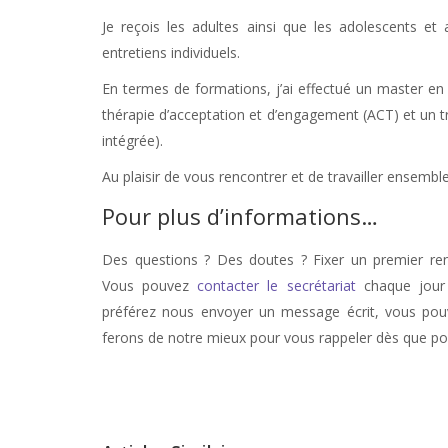
Je reçois les adultes ainsi que les adolescents et
entretiens individuels.
En termes de formations, j’ai effectué un master en 
thérapie d’acceptation et d’engagement (ACT) et un 
intégrée).
Au plaisir de vous rencontrer et de travailler ensemb
Pour plus d’informations…
Des questions ? Des doutes ? Fixer un premier r
Vous pouvez
contacter le secrétariat
chaque jour 
préférez nous envoyer un message écrit, vous pouv
ferons de notre mieux pour vous rappeler dès que pos
stress, therapie de stress, anxiété, therapie anxiété, angoiss