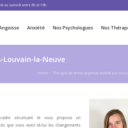
di au samedi entre 8h et 19h.
Angoisse
Anxiété
Nos Psychologues
Nos Thérap
s-Louvain-la-Neuve
Home
Thérapie de stress angoisse anxiété par nos 
ek
 cadre sécurisant et vous propose un
ltés que vous vivez et/ou les changements