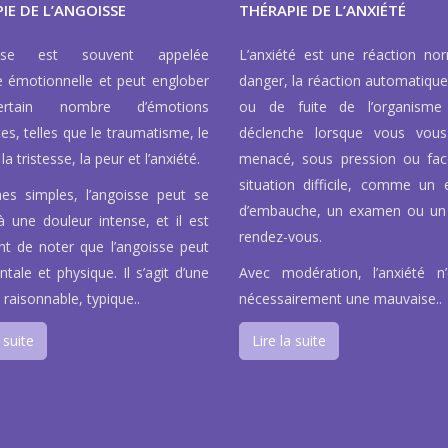
IE DE L’ANGOISSE
THÉRAPIE DE L’ANXIÉTÉ
isse est souvent appelée
L’anxiété est une réaction no
e émotionnelle et peut englober
danger, la réaction automatique
rtain nombre d’émotions
ou de fuite de l’organisme
tes, telles que le traumatisme, le
déclenche lorsque vous vous
la tristesse, la peur et l’anxiété.
menacé, sous pression ou fa
situation difficile, comme un e
es simples, l’angoisse peut se
d’embauche, un examen ou un
à une douleur intense, et il est
rendez-vous.
nt de noter que l’angoisse peut
tale et physique. Il s’agit d’une
Avec modération, l’anxiété n
 raisonnable, typique..
nécessairement une mauvaise..
 suite
Lire la suite