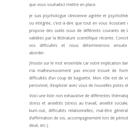
que vous souhaitez mettre en place.
Psychologue Etterbeek | Pascaline Nuncic
Je suis psychologue clinicienne agréée et psychothé
ou intégrée, c’est-à-dire que tout en vous écoutant
propose des outils issus de différents courants de 
validées par la littérature scientifique récente. C
vos difficultés et nous déterminerons ensu
aborder.
Psychologue Etterbeek
J’insiste sur le mot ensemble car votre implication dans
n’ai malheureusement pas encore trouvé de formu
difficultés d’un coup de baguette. Mon rôle est d
personnel, d’explorer avec vous de nouvelles pistes e
Voici une liste non exhaustive de différentes thémat
stress et anxiétés (stress au travail, anxiété social
burn-out, difficultés relationnelles, mal-être génér
d’affirmation de soi, accompagnement lors de périodes 
deuil, etc.).