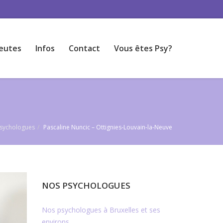
eutes
Infos
Contact
Vous êtes Psy?
psychologues
Pascaline Nuncic – Ottignies-Louvain-la-Neuve
NOS PSYCHOLOGUES
Nos psychologues à Bruxelles et ses
environs