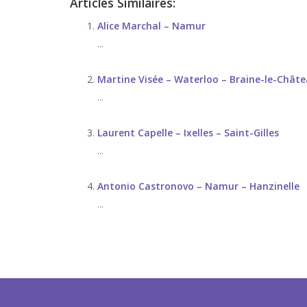
Articles Similaires:
Alice Marchal – Namur
...
Martine Visée – Waterloo – Braine-le-Chât
...
Laurent Capelle – Ixelles – Saint-Gilles
...
Antonio Castronovo – Namur – Hanzinelle
...