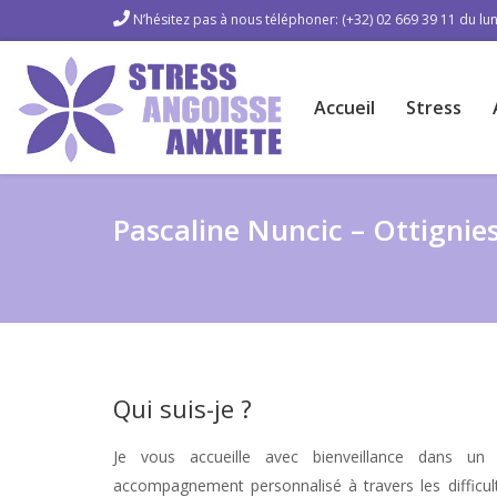
N’hésitez pas à nous téléphoner: (+32) 02 669 39 11 du lun
Accueil
Stress
Pascaline Nuncic – Ottignie
Qui suis-je ?
Psychologue Etterbe
Je vous accueille avec bienveillance dans un
accompagnement personnalisé à travers les difficu