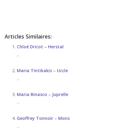
Psychologue à Welkenraedt
Articles Similaires:
Chloé Dricot – Herstal
...
Maria Tintikakis – Uccle
...
Maria Binasco – Juprelle
...
Geoffrey Tonnoir – Mons
...