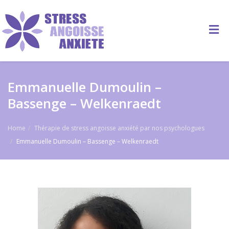
Emmanuelle Dumoulin –
Bassenge – Welkenraedt
Home
Thérapie de stress angoisse anxiété par nos psychologues
Emmanuelle Dumoulin – Bassenge – Welkenraedt