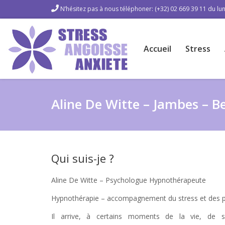
N’hésitez pas à nous téléphoner: (+32) 02 669 39 11 du lun
Accueil
Stress
Aline De Witte – Jambes – B
Qui suis-je ?
Psychologue
Aline De Witte – Psychologue Hypnothérapeute
Hypnothérapie – accompagnement du stress et des pér
Il arrive, à certains moments de la vie, de se