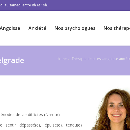
di au samedi entre 8h et 19h.
Angoisse
Anxiété
Nos psychologues
Nos thérap
elgrade
Home
Thérapie de stress angoisse anxié
iodes de vie difficiles (Namur)
 sentir dépassé(e), épuisé(e), tendu(e)