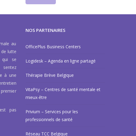
NOS PARTENAIRES
rmale au
OfficePlus Business Centers
 de lutte
 qui se
Logidesk – Agenda en ligne partagé
 sentez
ce à une
Thérapie Brève Belgique
ntretien
VitaPsy – Centres de santé mentale et
 premier
mieux-être
’est pas
Privium – Services pour les
professionnels de santé
Réseau TCC Belgique