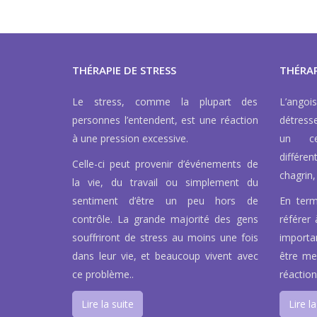
THÉRAPIE DE STRESS
THÉRAP
Le stress, comme la plupart des
L’ango
personnes l’entendent, est une réaction
détress
à une pression excessive.
un ce
différen
Celle-ci peut provenir d’événements de
chagrin, 
la vie, du travail ou simplement du
sentiment d’être un peu hors de
En term
contrôle. La grande majorité des gens
référer 
souffriront de stress au moins une fois
importa
dans leur vie, et beaucoup vivent avec
être men
ce problème..
réaction
Lire la suite
Lire la