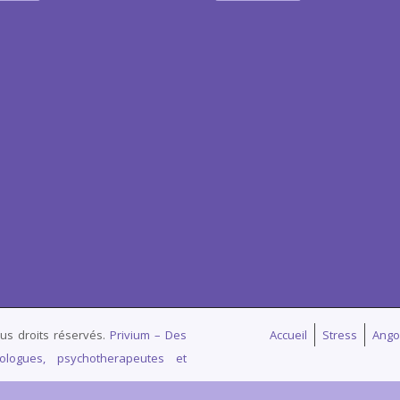
us droits réservés.
Privium – Des
Accueil
Stress
Ango
ologues, psychotherapeutes et