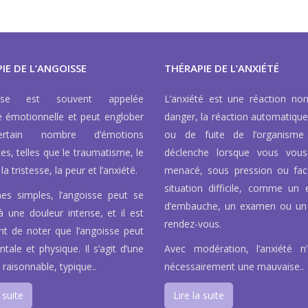
IE DE L’ANGOISSE
THÉRAPIE DE L’ANXIÉTÉ
isse est souvent appelée
L’anxiété est une réaction no
e émotionnelle et peut englober
danger, la réaction automatique
rtain nombre d’émotions
ou de fuite de l’organisme
tes, telles que le traumatisme, le
déclenche lorsque vous vous
la tristesse, la peur et l’anxiété.
menacé, sous pression ou fa
situation difficile, comme un e
es simples, l’angoisse peut se
d’embauche, un examen ou un
à une douleur intense, et il est
rendez-vous.
nt de noter que l’angoisse peut
tale et physique. Il s’agit d’une
Avec modération, l’anxiété n
 raisonnable, typique..
nécessairement une mauvaise..
 suite
Lire la suite