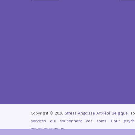
Copyright © 2026
Stress Angoisse Anxiété Belgique.
To
services qui soutiennent vos soins. Pour psych
hypnotherapeutes.