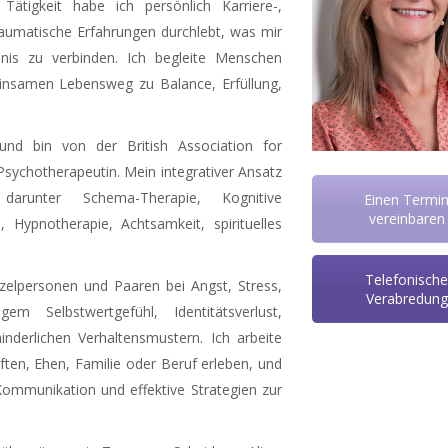
Tätigkeit habe ich persönlich Karriere-,
umatische Erfahrungen durchlebt, was mir
dnis zu verbinden. Ich begleite Menschen
meinsamen Lebensweg zu Balance, Erfüllung,
und bin von der British Association for
Psychotherapeutin. Mein integrativer Ansatz
 darunter Schema-Therapie, Kognitive
Einen Termi
vereinbaren
Hypnotherapie, Achtsamkeit, spirituelles
Telefonisch
nzelpersonen und Paaren bei Angst, Stress,
Verabredung
m Selbstwertgefühl, Identitätsverlust,
inderlichen Verhaltensmustern. Ich arbeite
ften, Ehen, Familie oder Beruf erleben, und
mmunikation und effektive Strategien zur