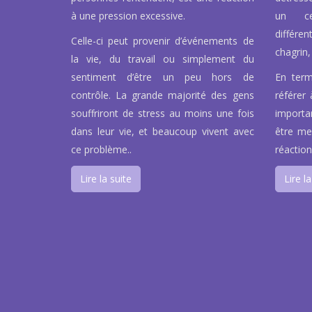
à une pression excessive.
un ce
différen
Celle-ci peut provenir d’événements de
chagrin, 
la vie, du travail ou simplement du
sentiment d’être un peu hors de
En term
contrôle. La grande majorité des gens
référer 
souffriront de stress au moins une fois
importa
dans leur vie, et beaucoup vivent avec
être men
ce problème..
réaction
Lire la suite
Lire la