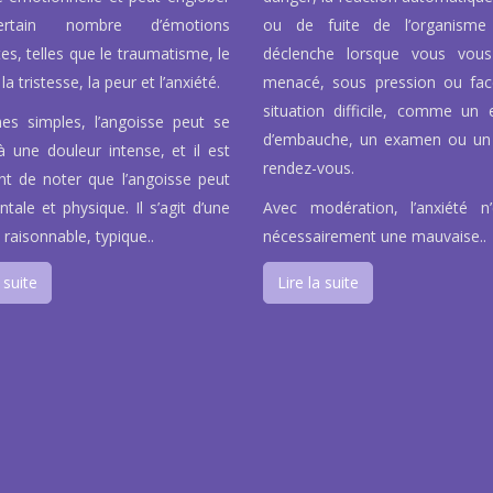
rtain nombre d’émotions
ou de fuite de l’organisme
tes, telles que le traumatisme, le
déclenche lorsque vous vous
la tristesse, la peur et l’anxiété.
menacé, sous pression ou fa
situation difficile, comme un e
es simples, l’angoisse peut se
d’embauche, un examen ou un
à une douleur intense, et il est
rendez-vous.
nt de noter que l’angoisse peut
tale et physique. Il s’agit d’une
Avec modération, l’anxiété n
 raisonnable, typique..
nécessairement une mauvaise..
 suite
Lire la suite