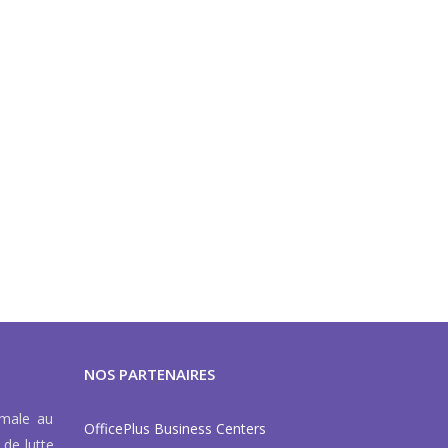
NOS PARTENAIRES
rmale au
OfficePlus Business Centers
 de lutte