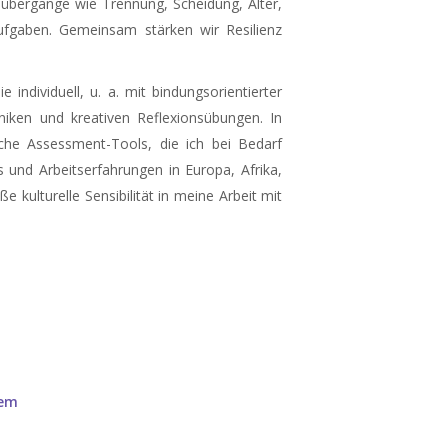
übergänge wie Trennung, Scheidung, Alter,
ufgaben. Gemeinsam stärken wir Resilienz
e individuell, u. a. mit bindungsorientierter
iken und kreativen Reflexionsübungen. In
sche Assessment-Tools, die ich bei Bedarf
s und Arbeitserfahrungen in Europa, Afrika,
kulturelle Sensibilität in meine Arbeit mit
ne | Natalie Schurmann
hem