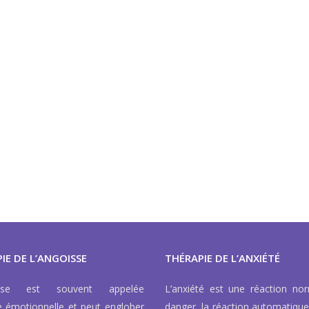
IE DE L’ANGOISSE
THÉRAPIE DE L’ANXIÉTÉ
isse est souvent appelée
L’anxiété est une réaction no
e émotionnelle et peut englober
danger, la réaction automatique