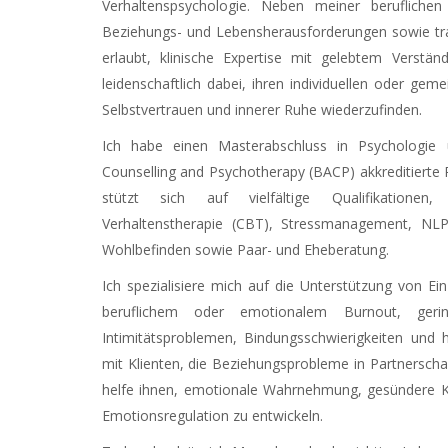
Verhaltenspsychologie. Neben meiner beruflichen 
Beziehungs- und Lebensherausforderungen sowie tra
erlaubt, klinische Expertise mit gelebtem Verstän
leidenschaftlich dabei, ihren individuellen oder ge
Selbstvertrauen und innerer Ruhe wiederzufinden.
Ich habe einen Masterabschluss in Psychologie 
Counselling and Psychotherapy (BACP) akkreditierte 
stützt sich auf vielfältige Qualifikationen,
Verhaltenstherapie (CBT), Stressmanagement, NLP, 
Wohlbefinden sowie Paar- und Eheberatung.
Ich spezialisiere mich auf die Unterstützung von Ei
beruflichem oder emotionalem Burnout, geringe
Intimitätsproblemen, Bindungsschwierigkeiten und h
mit Klienten, die Beziehungsprobleme in Partnerscha
helfe ihnen, emotionale Wahrnehmung, gesündere Ko
Emotionsregulation zu entwickeln.