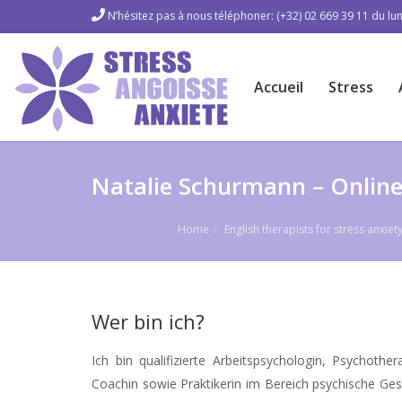
N’hésitez pas à nous téléphoner: (+32) 02 669 39 11 du lun
Accueil
Stress
Natalie Schurmann – Onlin
Home
English therapists for stress anxi
Wer bin ich?
Ich bin qualifizierte Arbeitspsychologin, Psychothe
Coachin sowie Praktikerin im Bereich psychische Ges