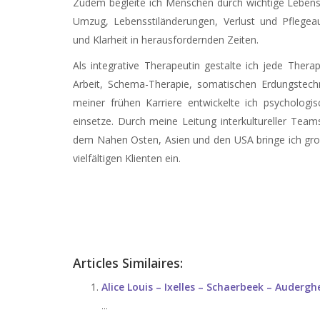
Zudem begleite ich Menschen durch wichtige Lebens
Umzug, Lebensstiländerungen, Verlust und Pflegea
und Klarheit in herausfordernden Zeiten.
Als integrative Therapeutin gestalte ich jede Therapi
Arbeit, Schema-Therapie, somatischen Erdungstechn
meiner frühen Karriere entwickelte ich psychologi
einsetze. Durch meine Leitung interkultureller Team
dem Nahen Osten, Asien und den USA bringe ich große 
vielfältigen Klienten ein.
Psychotherapeuten – Coach Onli
Articles Similaires:
Alice Louis – Ixelles – Schaerbeek – Auderg
...