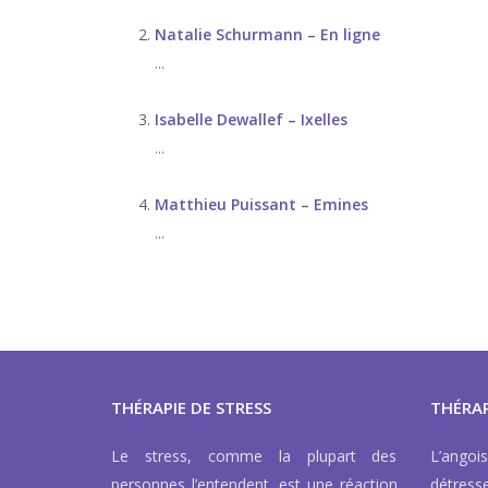
Natalie Schurmann – En ligne
...
Isabelle Dewallef – Ixelles
...
Matthieu Puissant – Emines
...
THÉRAPIE DE STRESS
THÉRAP
Le stress, comme la plupart des
L’ango
personnes l’entendent, est une réaction
détress