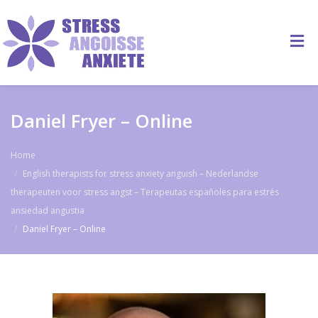
Daniel Fryer – Online
Home
English therapists for stress anxiety anguish – Nederlandse
therapeuten voor stress angst – Terapeutas españoles para estrés
ansiedad angustia
Daniel Fryer – Online