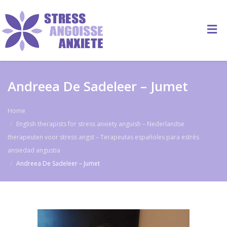
Andreea De Sadeleer – Jumet
Home
English therapists for stress anxiety anguish – Nederlandse
therapeuten voor stress angst – Terapeutas españoles para estrés
ansiedad angustia
Andreea De Sadeleer – Jumet