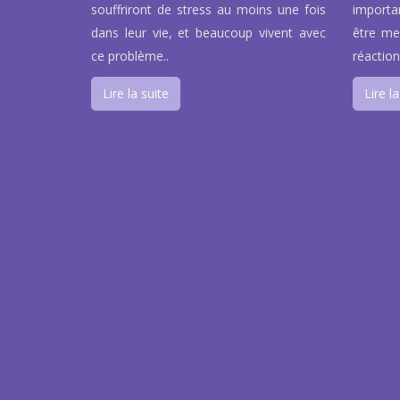
souffriront de stress au moins une fois
importa
dans leur vie, et beaucoup vivent avec
être men
ce problème..
réaction
Lire la suite
Lire la