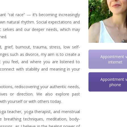
ant “rat race” — it’s becoming increasingly
 own natural rhythm. Social expectations and
ic selves and our deeper needs, which may
med.
 grief, burnout, trauma, stress, low self-
nges such as divorce, my aim is to create a
Appointment v
 you feel, and where you are listened to
internet
onnect with stability and meaning in your
Appointment v
phone
motions, rediscovering your authentic needs,
tives or direction. We also explore past
with yourself or with others today.
oga teacher, yoga therapist, and menstrual
te breathing techniques, meditation, body-
sions, as I believe in the healing power of