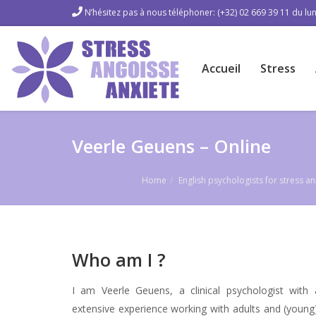
N’hésitez pas à nous téléphoner: (+32) 02 669 39 11 du lun
Accueil
Stress
Veerle Geuens – Online
Home
English psychologists for stress 
Who am I ?
I am Veerle Geuens, a clinical psychologist with a
extensive experience working with adults and (young)