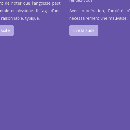
rendez-vous.
nt de noter que l’angoisse peut
tale et physique. Il s’agit d’une
Avec modération, l’anxiété n
 raisonnable, typique..
nécessairement une mauvaise..
 suite
Lire la suite