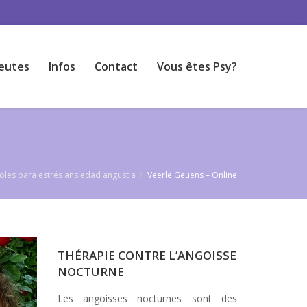
eutes
Infos
Contact
Vous êtes Psy?
ñoles para estrés ansiedad angustia
Veerle Geuens – Online
THÉRAPIE CONTRE L’ANGOISSE
NOCTURNE
Les angoisses nocturnes sont des