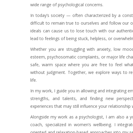
wide range of psychological concerns.
In today’s society — often characterized by a const
difficult to remain true to ourselves and follow our
ideals can cause us to lose touch with our authent
lead to feelings of being stuck, helpless, or overwhel
Whether you are struggling with anxiety, low mood,
esteem, psychosomatic complaints, or major life cha
safe, warm space where you are free to feel what
without judgment. Together, we explore ways to rec
life.
In my work, I guide you in allowing and integrating e
strengths, and talents, and finding new perspec
experiences that may still influence your relationship 
Alongside my work as a psychologist, I am also a y
coach, specialized in women’s wellbeing. I integra
oriented and relaxation-based approaches into my ses