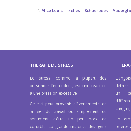
Alice Louis – Ixelles – Schaerbeek – Auderg
...
THÉRAPIE DE STRESS
THÉRAP
Le stress, comme la plupart des
L’ango
personnes l’entendent, est une réaction
détress
à une pression excessive.
un ce
différen
Celle-ci peut provenir d’événements de
chagrin, 
la vie, du travail ou simplement du
sentiment d’être un peu hors de
En term
contrôle. La grande majorité des gens
référer 