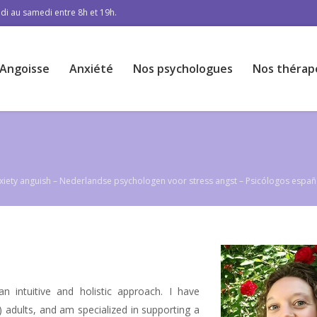
di au samedi entre 8h et 19h.
Angoisse
Anxiété
Nos psychologues
Nos thérap
anxiety anguish – Nederlandse psychologen voor stress angst – Psicólogos espa
n intuitive and holistic approach. I have
 adults, and am specialized in supporting a