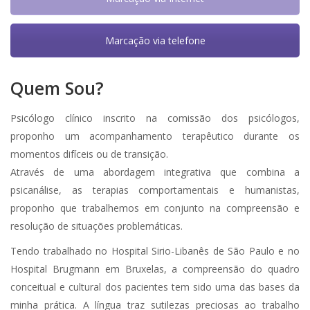
Marcação via telefone
Quem Sou?
Psicólogo clínico inscrito na comissão dos psicólogos,
proponho um acompanhamento terapêutico durante os
momentos difíceis ou de transição.
Psicólogo Bruxelas
Através de uma abordagem integrativa que combina a
psicanálise, as terapias comportamentais e humanistas,
proponho que trabalhemos em conjunto na compreensão e
resolução de situações problemáticas.
Psicólogo Bruxelas
Tendo trabalhado no Hospital Sirio-Libanês de São Paulo e no
Hospital Brugmann em Bruxelas, a compreensão do quadro
conceitual e cultural dos pacientes tem sido uma das bases da
minha prática. A língua traz sutilezas preciosas ao trabalho