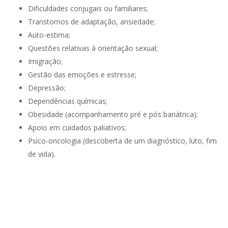
Dificuldades conjugais ou familiares;
Transtornos de adaptação, ansiedade;
Auto-estima;
Questões relativas à orientação sexual;
Imigração;
Gestão das emoções e estresse;
Depressão;
Dependências químicas;
Obesidade (acompanhamento pré e pós bariátrica);
Apoio em cuidados paliativos;
Psico-oncologia (descoberta de um diagnóstico, luto, fim
de vida).
Psicólogo Bruxelas